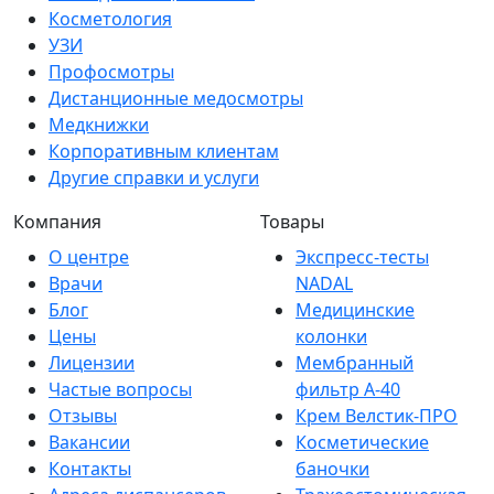
Косметология
УЗИ
Профосмотры
Дистанционные медосмотры
Медкнижки
Корпоративным клиентам
Другие справки и услуги
Компания
Товары
О центре
Экспресс-тесты
Врачи
NADAL
Блог
Медицинские
Цены
колонки
Лицензии
Мембранный
Частые вопросы
фильтр A-40
Отзывы
Крем Велстик-ПРО
Вакансии
Косметические
Контакты
баночки