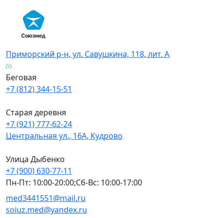
Skip
to
content
Приморский р-н, ул. Савушкина, 118, лит. А
Беговая
+7 (812) 344-15-51
Старая деревня
+7 (921) 777-62-24
Центральная ул., 16А, Кудрово
Улица Дыбенко
+7 (900) 630-77-11
Пн-Пт: 10:00-20:00;Сб-Вс: 10:00-17:00
med3441551@mail.ru
soiuz.med@yandex.ru