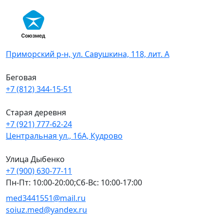
Skip
to
content
Приморский р-н, ул. Савушкина, 118, лит. А
Беговая
+7 (812) 344-15-51
Старая деревня
+7 (921) 777-62-24
Центральная ул., 16А, Кудрово
Улица Дыбенко
+7 (900) 630-77-11
Пн-Пт: 10:00-20:00;Сб-Вс: 10:00-17:00
med3441551@mail.ru
soiuz.med@yandex.ru