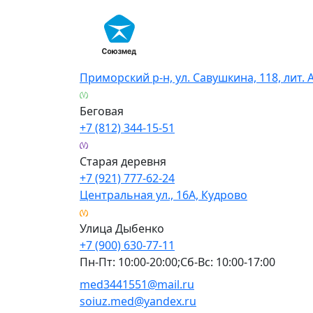
Skip
to
content
Приморский р-н, ул. Савушкина, 118, лит. 
Беговая
+7 (812) 344-15-51
Старая деревня
+7 (921) 777-62-24
Центральная ул., 16А, Кудрово
Улица Дыбенко
+7 (900) 630-77-11
Пн-Пт: 10:00-20:00;Сб-Вс: 10:00-17:00
med3441551@mail.ru
soiuz.med@yandex.ru