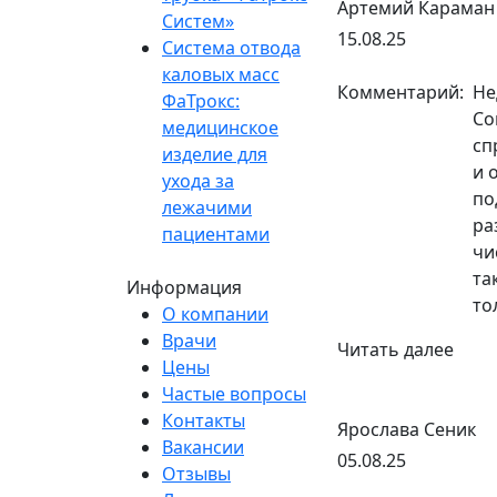
Артемий Караман
Систем»
15.08.25
Система отвода
каловых масс
Комментарий:
Не
ФаТрокс:
Со
медицинское
сп
изделие для
и 
ухода за
по
лежачими
ра
пациентами
чи
та
Информация
то
О компании
Врачи
Читать далее
Цены
Частые вопросы
Контакты
Ярослава Сеник
Вакансии
05.08.25
Отзывы