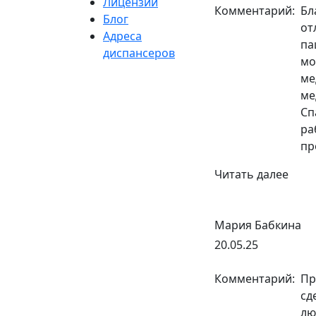
Лицензии
Комментарий:
Бл
Блог
от
Адреса
па
диспансеров
мо
ме
ме
Сп
ра
пр
Читать далее
Мария Бабкина
20.05.25
Комментарий:
Пр
сд
лю