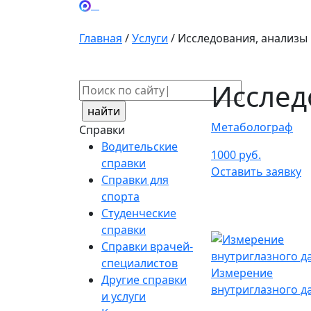
Главная
/
Услуги
/
Исследования, анализы
Исслед
Поиск:
Метаболограф
Справки
Водительские
1000 руб.
справки
Оставить заявку
Справки для
спорта
Студенческие
справки
Справки врачей-
специалистов
Измерение
Другие справки
внутриглазного д
и услуги