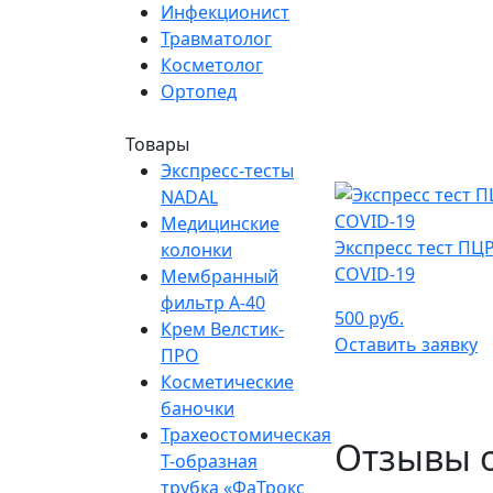
Инфекционист
Травматолог
Косметолог
Ортопед
Товары
Экспресс-тесты
NADAL
Медицинские
Экспресс тест ПЦР
колонки
COVID-19
Мембранный
фильтр A-40
500 руб.
Крем Велстик-
Оставить заявку
ПРО
Косметические
баночки
Трахеостомическая
Отзывы о
Т-образная
трубка «ФаТрокс