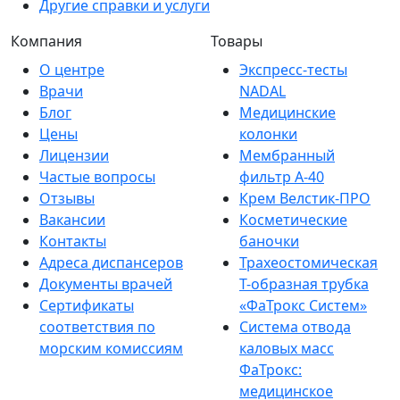
Другие справки и услуги
Компания
Товары
О центре
Экспресс-тесты
Врачи
NADAL
Блог
Медицинские
Цены
колонки
Лицензии
Мембранный
Частые вопросы
фильтр A-40
Отзывы
Крем Велстик-ПРО
Вакансии
Косметические
Контакты
баночки
Адреса диспансеров
Трахеостомическая
Документы врачей
Т-образная трубка
Сертификаты
«ФаТрокс Систем»
соответствия по
Система отвода
морским комиссиям
каловых масс
ФаТрокс:
медицинское