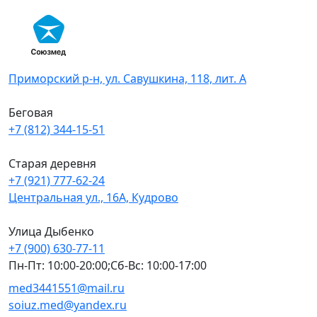
Skip
to
content
Приморский р-н, ул. Савушкина, 118, лит. А
Беговая
+7 (812) 344-15-51
Старая деревня
+7 (921) 777-62-24
Центральная ул., 16А, Кудрово
Улица Дыбенко
+7 (900) 630-77-11
Пн-Пт: 10:00-20:00;Сб-Вс: 10:00-17:00
med3441551@mail.ru
soiuz.med@yandex.ru