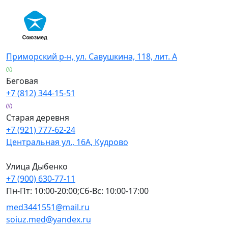
Skip
to
content
Приморский р-н, ул. Савушкина, 118, лит. А
Беговая
+7 (812) 344-15-51
Старая деревня
+7 (921) 777-62-24
Центральная ул., 16А, Кудрово
Улица Дыбенко
+7 (900) 630-77-11
Пн-Пт: 10:00-20:00;Сб-Вс: 10:00-17:00
med3441551@mail.ru
soiuz.med@yandex.ru