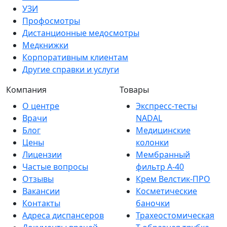
УЗИ
Профосмотры
Дистанционные медосмотры
Медкнижки
Корпоративным клиентам
Другие справки и услуги
Компания
Товары
О центре
Экспресс-тесты
Врачи
NADAL
Блог
Медицинские
Цены
колонки
Лицензии
Мембранный
Частые вопросы
фильтр A-40
Отзывы
Крем Велстик-ПРО
Вакансии
Косметические
Контакты
баночки
Адреса диспансеров
Трахеостомическая