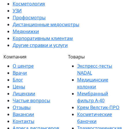
Косметология
УЗИ
Профосмотры
Дистанционные медосмотры
Медкнижки
Корпоративным клиентам
Другие справки и услуги
Компания
Товары
О центре
Экспресс-тесты
Врачи
NADAL
Блог
Медицинские
Цены
колонки
Лицензии
Мембранный
Частые вопросы
фильтр A-40
Отзывы
Крем Велстик-ПРО
Вакансии
Косметические
Контакты
баночки
Адреса диспансеров
Трахеостомическая