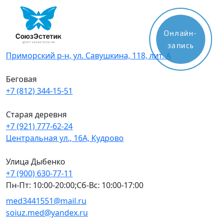
Skip
to
content
Онлайн-
запись
Приморский р-н, ул. Савушкина, 118, лит. А
Беговая
+7 (812) 344-15-51
Старая деревня
+7 (921) 777-62-24
Центральная ул., 16А, Кудрово
Улица Дыбенко
+7 (900) 630-77-11
Пн-Пт: 10:00-20:00;Сб-Вс: 10:00-17:00
med3441551@mail.ru
soiuz.med@yandex.ru