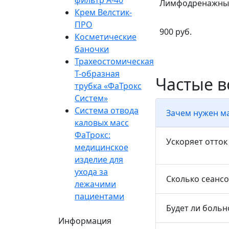
Лимфодренажный
Крем Велстик-
ПРО
900 руб.
Косметические
баночки
Трахеостомическая
Т-образная
Частые 
трубка «ФаТрокс
Систем»
Система отвода
Зачем нужен ма
каловых масс
ФаТрокс:
Ускоряет отток
медицинское
изделие для
ухода за
Сколько сеансо
лежачими
пациентами
Будет ли больн
Информация