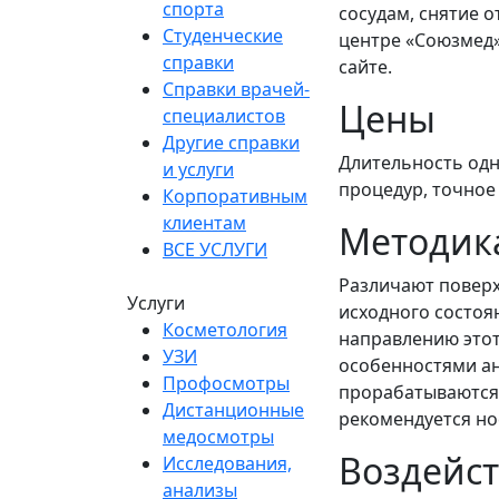
спорта
сосудам, снятие 
Студенческие
центре «Союзмед»
справки
сайте.
Справки врачей-
Цены
специалистов
Другие справки
Длительность одн
и услуги
процедур, точное
Корпоративным
клиентам
Методик
ВСЕ УСЛУГИ
Различают поверх
Услуги
исходного состоя
Косметология
направлению этот 
УЗИ
особенностями ан
Профосмотры
прорабатываются
Дистанционные
рекомендуется но
медосмотры
Воздейст
Исследования,
анализы