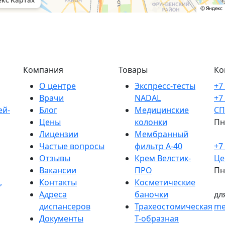
Компания
Товары
Ко
О центре
Экспресс-тесты
+7
Врачи
NADAL
+7
ей-
Блог
Медицинские
СП
Цены
колонки
Пн
Лицензии
Мембранный
Частые вопросы
фильтр A-40
+7
Отзывы
Крем Велстик-
Це
Вакансии
ПРО
Пн
,
Контакты
Косметические
Адреса
баночки
дл
диспансеров
Трахеостомическая
me
Документы
Т-образная