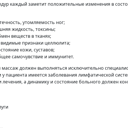
едур каждый заметит положительные изменения в состо
течность, утомляемость ног;
шняя жидкость, токсины;
мен веществ в тканях;
видимые признаки целлюлита;
стояние кожи, суставов;
бщее самочувствие и иммунитет.
массаж должен выполняться исключительно специали
и у пациента имеется заболевания лимфатической сист
 лечения, а динамику и состояние больного должен кон
луги