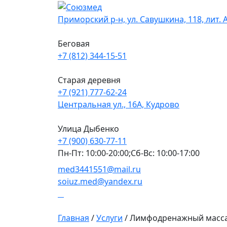
Skip
to
Приморский р-н, ул. Савушкина, 118, лит. 
content
Беговая
+7 (812) 344-15-51
Старая деревня
+7 (921) 777-62-24
Центральная ул., 16А, Кудрово
Улица Дыбенко
+7 (900) 630-77-11
Пн-Пт: 10:00-20:00;Сб-Вс: 10:00-17:00
med3441551@mail.ru
soiuz.med@yandex.ru
Главная
/
Услуги
/
Лимфодренажный масса