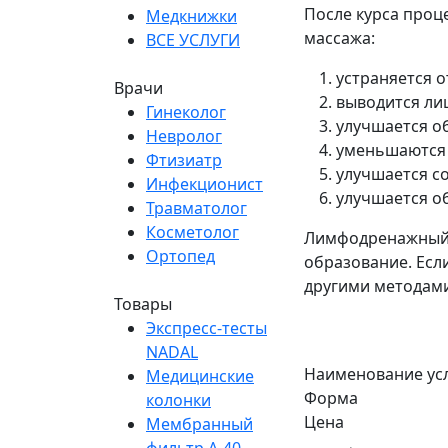
После курса проц
Медкнижки
массажа:
ВСЕ УСЛУГИ
устраняется о
Врачи
выводится ли
Гинеколог
улучшается об
Невролог
уменьшаются 
Фтизиатр
улучшается со
Инфекционист
улучшается о
Травматолог
Косметолог
Лимфодренажный 
Ортопед
образование. Есл
другими методами
Товары
Экспресс-тесты
NADAL
Наименование ус
Медицинские
Форма
колонки
Цена
Мембранный
фильтр A-40