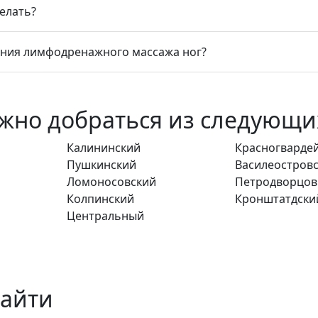
делать?
ния лимфодренажного массажа ног?
жно добраться из следующи
Калининский
Красногварде
Пушкинский
Василеостров
Ломоносовский
Петродворцо
Колпинский
Кронштатдски
Центральный
найти