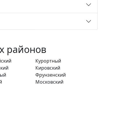
х районов
йский
Курортный
ский
Кировский
вый
Фрунзенский
й
Московский