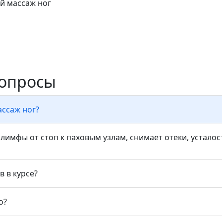
 массаж ног
вопросы
ссаж ног?
 лимфы от стоп к паховым узлам, снимает отеки, усталос
в в курсе?
о?