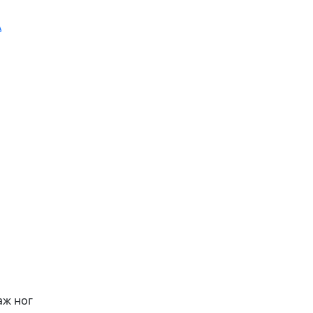
А
ж ног