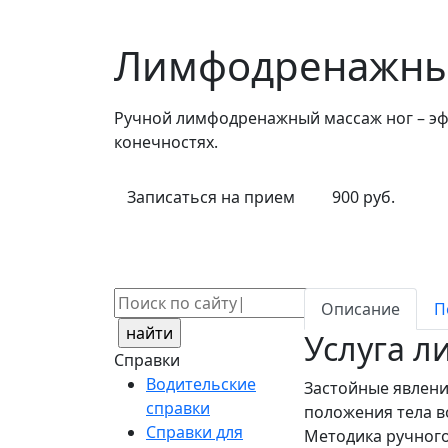
Лимфодренажный
Ручной лимфодренажный массаж ног – эф
конечностях.
Записаться на прием
900 руб.
Поиск:
Описание
П
Услуга л
Справки
Водительские
Застойные явлени
справки
положения тела в
Справки для
Методика ручного