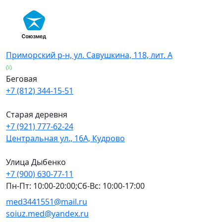
Skip
to
content
Приморский р-н, ул. Савушкина, 118, лит. А
Беговая
+7 (812) 344-15-51
Старая деревня
+7 (921) 777-62-24
Центральная ул., 16А, Кудрово
Улица Дыбенко
+7 (900) 630-77-11
Пн-Пт: 10:00-20:00;Сб-Вс: 10:00-17:00
med3441551@mail.ru
soiuz.med@yandex.ru