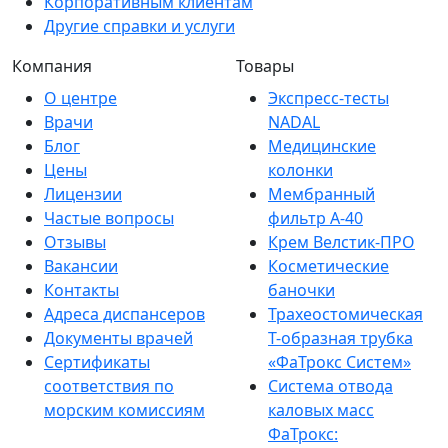
Корпоративным клиентам
Другие справки и услуги
Компания
Товары
О центре
Экспресс-тесты
Врачи
NADAL
Блог
Медицинские
Цены
колонки
Лицензии
Мембранный
Частые вопросы
фильтр A-40
Отзывы
Крем Велстик-ПРО
Вакансии
Косметические
Контакты
баночки
Адреса диспансеров
Трахеостомическая
Документы врачей
Т-образная трубка
Сертификаты
«ФаТрокс Систем»
соответствия по
Система отвода
морским комиссиям
каловых масс
ФаТрокс: