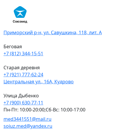
Skip
to
content
Приморский р-н, ул. Савушкина, 118, лит. А
Беговая
+7 (812) 344-15-51
Старая деревня
+7 (921) 777-62-24
Центральная ул., 16А, Кудрово
Улица Дыбенко
+7 (900) 630-77-11
Пн-Пт: 10:00-20:00;Сб-Вс: 10:00-17:00
med3441551@mail.ru
soiuz.med@yandex.ru