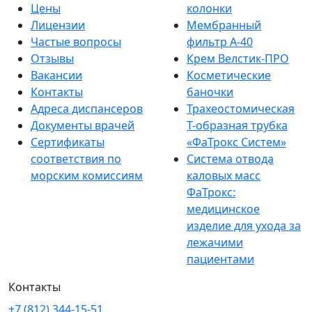
Цены
колонки
Лицензии
Мембранный
Частые вопросы
фильтр A-40
Отзывы
Крем Велстик-ПРО
Вакансии
Косметические
Контакты
баночки
Адреса диспансеров
Трахеостомическая
Документы врачей
Т-образная трубка
Сертификаты
«ФаТрокс Систем»
соответствия по
Система отвода
морским комиссиям
каловых масс
ФаТрокс:
медицинское
изделие для ухода за
лежачими
пациентами
Контакты
+7 (812) 344-15-51