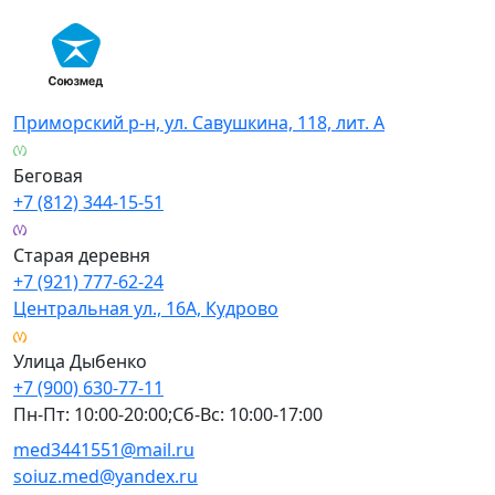
Skip
to
content
Приморский р-н, ул. Савушкина, 118, лит. А
Беговая
+7 (812) 344-15-51
Старая деревня
+7 (921) 777-62-24
Центральная ул., 16А, Кудрово
Улица Дыбенко
+7 (900) 630-77-11
Пн-Пт: 10:00-20:00;Сб-Вс: 10:00-17:00
med3441551@mail.ru
soiuz.med@yandex.ru