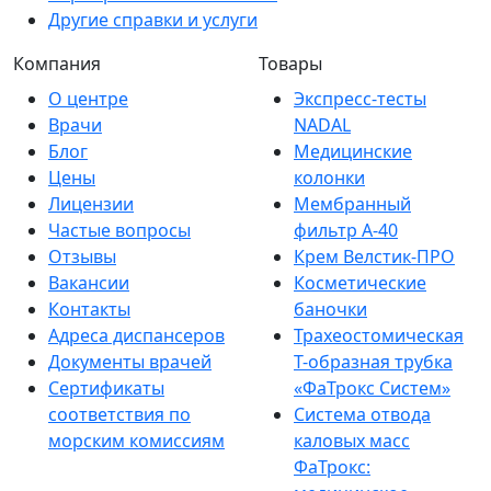
Другие справки и услуги
Компания
Товары
О центре
Экспресс-тесты
Врачи
NADAL
Блог
Медицинские
Цены
колонки
Лицензии
Мембранный
Частые вопросы
фильтр A-40
Отзывы
Крем Велстик-ПРО
Вакансии
Косметические
Контакты
баночки
Адреса диспансеров
Трахеостомическая
Документы врачей
Т-образная трубка
Сертификаты
«ФаТрокс Систем»
соответствия по
Система отвода
морским комиссиям
каловых масс
ФаТрокс: