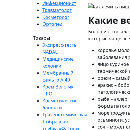
Инфекционист
Травматолог
Какие в
Косметолог
Ортопед
Большинство алле
Товары
которые чаще все
Экспресс-тесты
коровье моло
NADAL
заболевания 
Медицинские
яйцо куриное
колонки
термической 
Мембранный
орехи – самы
фильтр A-40
арахис – боб
Крем Велстик-
патологическа
ПРО
рыба – аллер
Косметические
форма патоло
баночки
морепродукты
Трахеостомическая
осьминоги, у
Т-образная
соя – может с
трубка «ФаТрокс