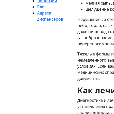
Лицензии
мелкая сыпь, 
Блог
шелушение ко
Адреса
диспансеров
Нарушения со сто
небо, горло, язы
даже пищевода от
газообразование,
непереносимости 
Тяжелые формы па
немедленного выз
условиях. Если ва
медицинских спра
документы.
Как леч
Диагностика и ле
установления пра
анализов крови, 