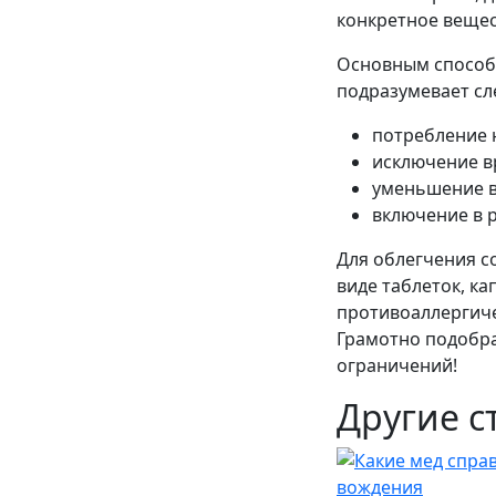
конкретное вещес
Основным способо
подразумевает сл
потребление 
исключение в
уменьшение в
включение в 
Для облегчения с
виде таблеток, к
противоаллергиче
Грамотно подобра
ограничений!
Другие с