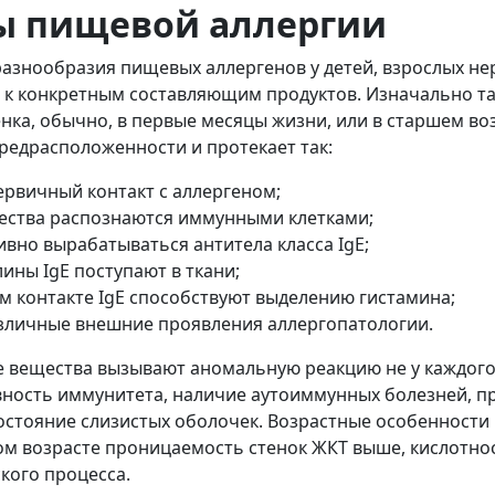
ы пищевой аллергии
разнообразия пищевых аллергенов у детей, взрослых не
 к конкретным составляющим продуктов. Изначально т
нка, обычно, в первые месяцы жизни, или в старшем воз
редрасположенности и протекает так:
ервичный контакт с аллергеном;
ества распознаются иммунными клетками;
вно вырабатываться антитела класса IgE;
ины IgE поступают в ткани;
м контакте IgE способствуют выделению гистамина;
зличные внешние проявления аллергопатологии.
 вещества вызывают аномальную реакцию не у каждого
ность иммунитета, наличие аутоиммунных болезней, п
остояние слизистых оболочек. Возрастные особенност
ком возрасте проницаемость стенок ЖКТ выше, кислотнос
кого процесса.