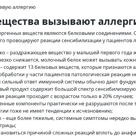
ещества вызывают аллерг
ргенных веществ являются белковыми соединениями. С
го провоцируют реакции сенсибилизации у пациентов л
ко – раздражающее вещество у малышей первого года жи
резко снижается, молочный белок может вызывать кожн
 – содержит 13 белковых веществ, которые признаются 
обработки у части пациентов патологическая реакция н
й сильный ответ иммунной системы обычно дают фундук,
овый продукт содержит большой спектр сенсибилизиру
я реакция проходит с возрастом только в 20% случаев;
генные компоненты практически не разрушаются после т
гии тоже не имеет тенденции к исчезновению;
 – еще более тяжелые, системные симптомы нередко вы
стрицы;
тановиться причиной сложных реакций вплоть до анафил