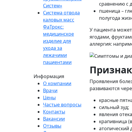
сравнению с 
Систем»
пшеница – гл
Система отвода
полугода жизн
каловых масс
ФаТрокс:
У пациента может 
медицинское
ягодами, фруктам
изделие для
аллергия: наприм
ухода за
лежачими
пациентами
Признак
Информация
Проявления болез
О компании
развиваются чере
Врачи
Цены
красные пятна
Частые вопросы
сильный зуд;
Контакты
явления отека
Вакансии
крапивница (
Отзывы
атопический 