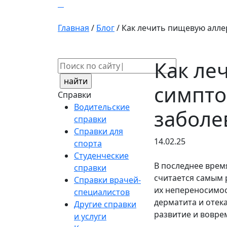
Главная
/
Блог
/
Как лечить пищевую алле
Как ле
Поиск:
симпто
Справки
Водительские
заболе
справки
Справки для
14.02.25
спорта
Студенческие
В последнее врем
справки
считается самым 
Справки врачей-
их непереносимос
специалистов
дерматита и отек
Другие справки
развитие и вовре
и услуги