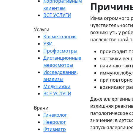
Корпоративным
Причин
клиентам
ВСЕ УСЛУГИ
Из-за огромного 
чувствительности
Услуги
возникнуть у ребе
Косметология
наследственной п
УЗИ
Профосмотры
происходит п
Дистанционные
частички вещ
медосмотры
начинают акти
Исследования,
иммуноглобул
анализы
при повторно
Медкнижки
возникают ра
ВСЕ УСЛУГИ
Даже аллергенные
излишняя реактив
Врачи
патологическое с
Гинеколог
значение: в детс
Невролог
запуск аллергичес
Фтизиатр