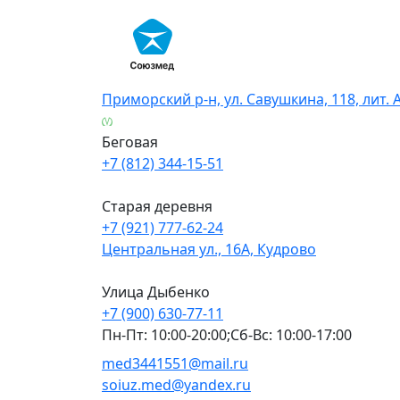
Skip
to
content
Приморский р-н, ул. Савушкина, 118, лит. 
Беговая
+7 (812) 344-15-51
Старая деревня
+7 (921) 777-62-24
Центральная ул., 16А, Кудрово
Улица Дыбенко
+7 (900) 630-77-11
Пн-Пт: 10:00-20:00;Сб-Вс: 10:00-17:00
med3441551@mail.ru
soiuz.med@yandex.ru