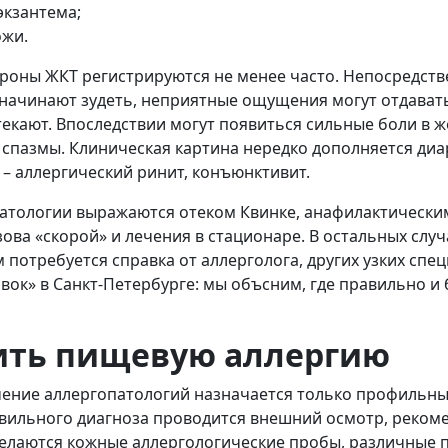
экзантема;
жи.
роны ЖКТ регистрируются не менее часто. Непосредстве
к начинают зудеть, неприятные ощущения могут отдавать
екают. Впоследствии могут появиться сильные боли в 
 спазмы. Клиническая картина нередко дополняется диа
– аллергический ринит, конъюнктивит.
тологии выражаются отеком Квинке, анафилактически
ова «скорой» и лечения в стационаре. В остальных слу
м потребуется справка от аллерголога, других узких сп
вок» в Санкт-Петербурге: мы объсним, где правильно 
ить пищевую аллергию
чение аллергопатологий назначается только профильн
вильного диагноза проводится внешний осмотр, реком
делаются кожные аллергологические пробы, различные 